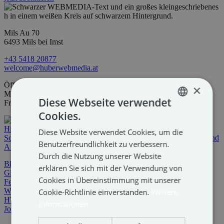
Mils Au 70
6493 Mils bei Imst
+43 5418 20877
welcome@huberwebmedia.at
Öffnungszeiten
×
Mo bis Do 08:00-12:00 & 13:00-17:00
Diese Webseite verwendet
Fr 08:00-12:00
Cookies.
GERMAN
Diese Website verwendet Cookies, um die
ENGLISH
Benutzerfreundlichkeit zu verbessern.
Durch die Nutzung unserer Website
Blog
erklären Sie sich mit der Verwendung von
Glossar
Cookies in Übereinstimmung mit unserer
Fernwartung
Webmail
Cookie-Richtlinie einverstanden.
Weitere
HWM Cloud
Informationen
Jobs