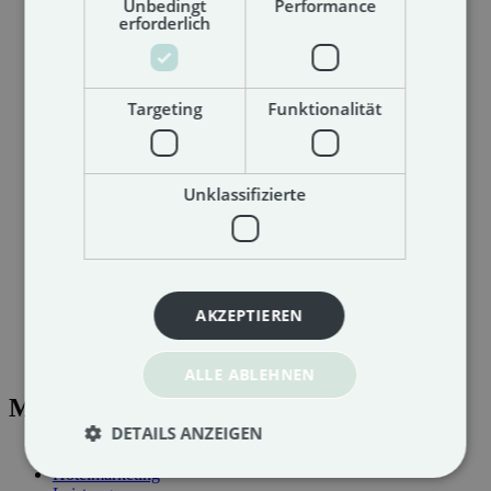
Unbedingt
Performance
erforderlich
Targeting
Funktionalität
Unklassifizierte
Impressum
AKZEPTIEREN
Datenschutz
AGB
Sitemap
ALLE ABLEHNEN
Menü
DETAILS ANZEIGEN
Agentur
Hotelmarketing